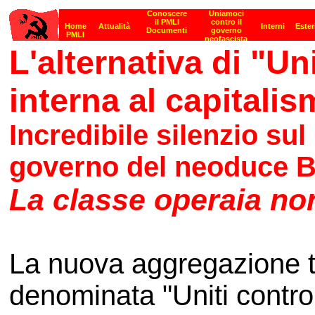
L'alternativa di "Uni
interna al capitali
Incredibile silenzio su
governo del neoduce B
La classe operaia no
La nuova aggregazione tu
denominata "Uniti contro la