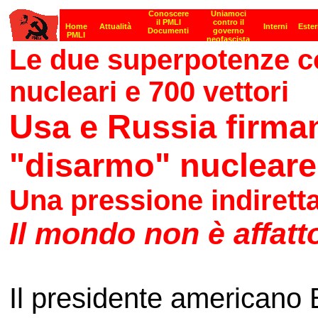
Le due superpotenze c
nucleari e 700 vettori
Usa e Russia firmano
"disarmo" nucleare
Una pressione indiretta
Il mondo non è affatt
Il presidente americano