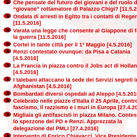
Che pensate del futuro dei giovani e del ruolo d
“giovane” rottamatore di Palazzo Chigi? [11.5.
Ondata di arresti in Egitto tra i contatti di Rege
[11.5.2016]
Varata una legge che consente al Giappone di f
la guerra [11.5.2016]
Cortei in tante città per il 1° Maggio [4.5.2016]
Renzi contestato ovunque: da Pisa a Catania
[4.5.2016]
La Francia in piazza contro il Jobs act di Holla
[4.5.2016]
I talebani attaccano la sede dei Servizi segreti i
Afghanistan [4.5.2016]
Bombardati diversi ospedali ad Aleppo [4.5.201
Celebrato nelle piazze d'Italia il 25 Aprile, contro
fascismo, il razzismo e i muri in Europa [27.4.2
Migliaia gli antifascisti in piazza Milano. Contes
lo spezzone del PD e Renzi. Apprezzata la
delegazione del PMLI [27.4.2016]
Intervento di Enrico Chiavacci, Vice Presidente