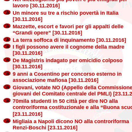
lavoro [30.11.2016]
Un minore su tre a rischio povertà in Italia
[30.11.2016]
Mazzette, escort e favori per gli appalti delle
“Grandi opere” [30.11.2016]
La terra soffoca di inquinamento [30.11.2016]
I figli possono avere il cognome della madre
[30.11.2016]
De Magistris indagato per omicidio colposo
[30.11.2016]
9 anni a Cosentino per concorso esterno in
associazione mafiosa [30.11.2016]
Giovani, votate NO (Appello della Commission
giovani del Comitato centrale del PMLI) [23.11.
70mila studenti in 50 città per dire NO alla
controriforma costituzionale e alla “Buona scu
[23.11.2016]
Migliaia a Napoli dicono NO alla controriforma
Renzi-Boschi [23.11.2016]