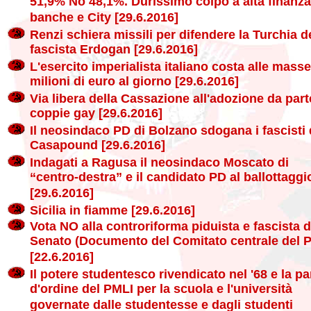
51,9% No 48,1%. Durissimo colpo a alta finanza
banche e City [29.6.2016]
Renzi schiera missili per difendere la Turchia d
fascista Erdogan [29.6.2016]
L'esercito imperialista italiano costa alle mass
milioni di euro al giorno [29.6.2016]
Via libera della Cassazione all'adozione da part
coppie gay [29.6.2016]
Il neosindaco PD di Bolzano sdogana i fascisti 
Casapound [29.6.2016]
Indagati a Ragusa il neosindaco Moscato di
“centro-destra” e il candidato PD al ballottaggi
[29.6.2016]
Sicilia in fiamme [29.6.2016]
Vota NO alla controriforma piduista e fascista d
Senato (Documento del Comitato centrale del 
[22.6.2016]
Il potere studentesco rivendicato nel '68 e la pa
d'ordine del PMLI per la scuola e l'università
governate dalle studentesse e dagli studenti