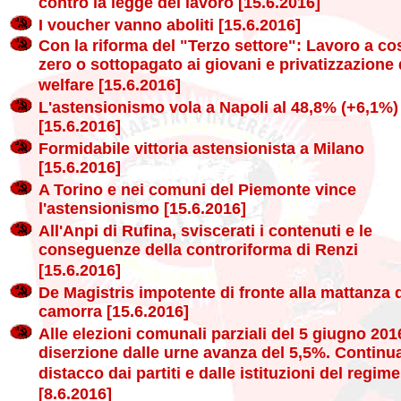
contro la legge del lavoro [15.6.2016]
I voucher vanno aboliti [15.6.2016]
Con la riforma del "Terzo settore": Lavoro a co
zero o sottopagato ai giovani e privatizzazione 
welfare [15.6.2016]
L'astensionismo vola a Napoli al 48,8% (+6,1%)
[15.6.2016]
Formidabile vittoria astensionista a Milano
[15.6.2016]
A Torino e nei comuni del Piemonte vince
l'astensionismo [15.6.2016]
All'Anpi di Rufina, sviscerati i contenuti e le
conseguenze della controriforma di Renzi
[15.6.2016]
De Magistris impotente di fronte alla mattanza 
camorra [15.6.2016]
Alle elezioni comunali parziali del 5 giugno 201
diserzione dalle urne avanza del 5,5%. Continua
distacco dai partiti e dalle istituzioni del regime
[8.6.2016]