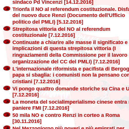
sindaco Pd Vincenzi [14.12.2016]
Trionfa il NO al referendum costituzionale. Disf
del nuovo duce Renzi (Documento dell'Ufficio
politico del PMLI) [5.12.2016]
Strepitosa vittoria del NO al referendum
costituzionale [7.12.2016]
Continuate a chiarire alle masse il significato e 
implicazioni di questa strepitosa vittoria (I
ringraziamenti della Commissione per il lavoro 
organizzazione del CC del PMLI) [7.12.2016]
L'internazionale riformista e pacifista di Bergogl
papa si sbaglia: i comunisti non la pensano co
cristiani [7.12.2016]
Vi pongo quattro domande storiche su Cina e 
[7.12.2016]
La moneta del socialimperialismo cinese entra 
paniere FMI [7.12.2016]
50 mila NO e contro Renzi in corteo a Roma
[30.11.2016]
Nel Mezzogiorno più poveri e più emigrati per