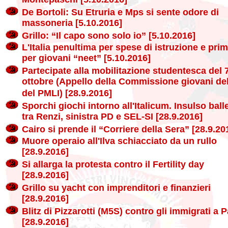
Montepaschi [5.10.2016]
De Bortoli: Su Etruria e Mps si sente odore di
massoneria [5.10.2016]
Grillo: “Il capo sono solo io” [5.10.2016]
L'Italia penultima per spese di istruzione e pri
per giovani “neet” [5.10.2016]
Partecipate alla mobilitazione studentesca del 
ottobre (Appello della Commissione giovani de
del PMLI) [28.9.2016]
Sporchi giochi intorno all'Italicum. Insulso ball
tra Renzi, sinistra PD e SEL-SI [28.9.2016]
Cairo si prende il “Corriere della Sera” [28.9.20
Muore operaio all'Ilva schiacciato da un rullo
[28.9.2016]
Si allarga la protesta contro il Fertility day
[28.9.2016]
Grillo su yacht con imprenditori e finanzieri
[28.9.2016]
Blitz di Pizzarotti (M5S) contro gli immigrati a 
[28.9.2016]