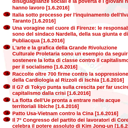
disuguaglianze sociali e la povertà e i giovani 
hanno lavoro [1.6.2016]
Italia sotto processo per l'inquinamento dell'Ilv
Taranto [1.6.2016]
Una voragine nel cuore di Firenze: le responsab
sono del sindaco Nardella, della sua giunta e di
Publiacqua [1.6.2016]
L'arte e la grafica della Grande Rivoluzione
Culturale Proletaria sono un esempio da seguir
sostenere la lotta di classe contro il capitalism
per il socialismo [1.6.2016]
Raccolte oltre 700 firme contro la soppression
della Cardiologia al Rizzoli di Ischia [1.6.2016]
Il G7 di Tokyo punta sulla crescita per far uscire
capitalismo dalla crisi [1.6.2016]
La flotta dell'Ue pronta a entrare nelle acque
territoriali libiche [1.6.2016]
Patto Usa-Vietnam contro la Cina [1.6.2016]
Il 7° Congresso del partito dei lavoratori di Cor
celebra il potere assoluto di Kim Jong-un [1.6.