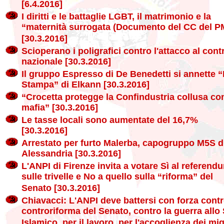
[6.4.2016]
I diritti e le battaglie LGBT, il matrimonio e la
“maternità surrogata (Documento del CC del P
[30.3.2016]
Scioperano i poligrafici contro l'attacco al cont
nazionale [30.3.2016]
Il gruppo Espresso di De Benedetti si annette 
Stampa” di Elkann [30.3.2016]
“Crocetta protegge la Confindustria collusa con
mafia” [30.3.2016]
Le tasse locali sono aumentate del 16,7%
[30.3.2016]
Arrestato per furto Malerba, capogruppo M5S d
Alessandria [30.3.2016]
L'ANPI di Firenze invita a votare Sì al referend
sulle trivelle e No a quello sulla “riforma” del
Senato [30.3.2016]
Chiavacci: L'ANPI deve battersi con forza contr
controriforma del Senato, contro la guerra allo 
Islamico, per il lavoro, per l'accoglienza dei mig