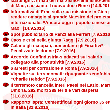
Martenghi: Armati del marxismo-leninismo-pen
di Mao, cacciamo il nuovo duce Renzi [14.9.201
Informativa di Erne sulla sua missione in Cina 
rendere omaggio al grande Maestro del proletar
internazionale: “Ancora oggi il popolo cinese 
Mao” [14.9.2016]
Spot pubblicitario di Renzi alla Ferrari [7.9.2016
Caos e crisi nella giunta Raggi [7.9.2016]
Calano gli occupati, aumentano gli “inattivi”.
Penalizzate le donne [7.9.2016]
Accordo Confindustria-sindacati sul salario
collegato alla produttività [7.9.2016]
6 arresti per corruzione a Roma [7.9.2016]
Vignette sui terremomati: ripugnante xenofobia
“Charlie Hebdo” [7.9.2016]
Il terremoto cancella interi Paesi nel Lazio, Mar
Umbria. 292 morti 388 feriti e vari dispersi
[31.8.2016]
Rapporto Ispra: Cementificati ogni giorno 35 ett
in Italia [31.8.2016]