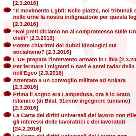
[2.3.2016]
"Il movimento Lgbti: Nelle piazze, nei tribunali 
nelle urne la nostra indignazione per questa le
[2.3.2016]
“Noi preti diciamo no al compromesso sulle Un
civili” [2.3.2016]
Potete chiarirmi dei dubbi ideologici sul
socialismo? [2.3.2016]
L'UE prepara l'intervento armato in Libia [2.3.2
Per fermare i migranti 5 navi e aerei radar della
nell'Egeo [2.3.2016]
Attentato a un convoglio militare ad Ankara
[2.3.2016]
Prima il sogno era Lampedusa, ora è lo Stato
Islamico (di Bilal, 31enne ingegnere tunisino)
[2.3.2016]
La Carta dei diritti universali del lavoro non rifl
gli interessi delle lavoratrici e dei lavoratori
[24.2.2016]