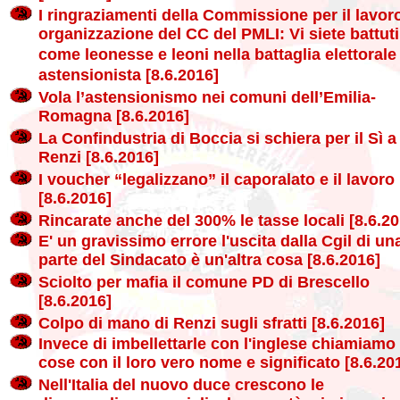
I ringraziamenti della Commissione per il lavoro
organizzazione del CC del PMLI: Vi siete battuti
come leonesse e leoni nella battaglia elettorale
astensionista [8.6.2016]
Vola l’astensionismo nei comuni dell’Emilia-
Romagna [8.6.2016]
La Confindustria di Boccia si schiera per il Sì a
Renzi [8.6.2016]
I voucher “legalizzano” il caporalato e il lavoro
[8.6.2016]
Rincarate anche del 300% le tasse locali [8.6.20
E' un gravissimo errore l'uscita dalla Cgil di un
parte del Sindacato è un'altra cosa [8.6.2016]
Sciolto per mafia il comune PD di Brescello
[8.6.2016]
Colpo di mano di Renzi sugli sfratti [8.6.2016]
Invece di imbellettarle con l'inglese chiamiamo 
cose con il loro vero nome e significato [8.6.20
Nell'Italia del nuovo duce crescono le