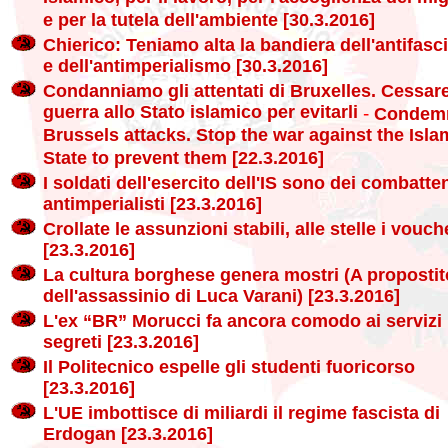
e per la tutela dell'ambiente [30.3.2016]
Chierico: Teniamo alta la bandiera dell'antifas
e dell'antimperialismo [30.3.2016]
Condanniamo gli attentati di Bruxelles. Cessare
guerra allo Stato islamico per evitarli
-
Condem
Brussels attacks. Stop the war against the Isla
State to prevent them [22.3.2016]
I soldati dell'esercito dell'IS sono dei combatten
antimperialisti [23.3.2016]
Crollate le assunzioni stabili, alle stelle i vouch
[23.3.2016]
La cultura borghese genera mostri (A propostit
dell'assassinio di Luca Varani) [23.3.2016]
L'ex “BR” Morucci fa ancora comodo ai servizi
segreti [23.3.2016]
Il Politecnico espelle gli studenti fuoricorso
[23.3.2016]
L'UE imbottisce di miliardi il regime fascista di
Erdogan [23.3.2016]