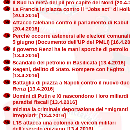
Il Sud ha metà del pil pro capite del Nord [20.4.
La Francia in piazza contro il “Jobs act” di Hol
[20.4.2016]
Attacco talebano contro il parlamento di Kabul
[20.4.2016]
Perché occorre astenersi alle elezioni comunali
5 giugno (Documento dell'UP del PMLI) [16.4.2
Il governo Renzi ha le mani sporche di petrolio
[13.4.2016]
Scandalo del petrolio in Basilicata [13.4.2016]
Regeni, delitto di Stato. Rompere con l'Egitto
[13.4.2016]
Battaglia di piazza a Napoli contro il nuovo duc
Renzi [13.4.2016]
Uomini di Putin e Xi nascondono i loro miliardi 
paradisi fiscali [13.4.2016]
Iniziata la criminale deportazione dei “migranti
irregolari” [13.4.2016]
L'IS attacca una colonna di veicoli militari
dell'esercito egiziano [13.4.2016]