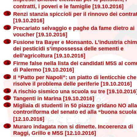
contratti, i poveri e le famiglie [19.10.2016]
Renzi stanzia spiccioli per il rinnovo dei contrat
[19.10.2016]
Precariato selvaggio e paghe da fame dietro ai
voucher [19.10.2016]
Fusione tra Bayer e Monsanto. L’industria chim
dei pesticidi s’impossessa delle sementi e
dell’agricoltura [19.10.2016]
Firme false nella lista dei candidati M5S al co
di Palermo [19.10.2016]
Il “Patto per Napoli”: un piatto di lenticchie ch
risolve il problema delle periferie [19.10.2016]
A rischio sismico una scuola su tre [19.10.2016
Tangenti in Marina [19.10.2016]
Migliaia di studenti in 50 piazze gridano NO alla
controriforma del senato ed alla “buona scuola
[12.10.2016]
Muraro indagata non si dimette. Incoerenza di
Raggi, Grillo e M5S [12.10.2016]