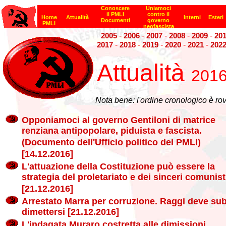
-
-
-
-
-
2005
2006
2007
2008
2009
20
-
-
-
-
-
2017
2018
2019
2020
2021
202
Attualità
201
Nota bene: l'ordine cronologico è rov
Opponiamoci al governo Gentiloni di matrice
renziana antipopolare, piduista e fascista.
(Documento dell'Ufficio politico del PMLI)
[14.12.2016]
L'attuazione della Costituzione può essere la
strategia del proletariato e dei sinceri comunist
[21.12.2016]
Arrestato Marra per corruzione. Raggi deve sub
dimettersi [21.12.2016]
L'indagata Muraro costretta alle dimissioni