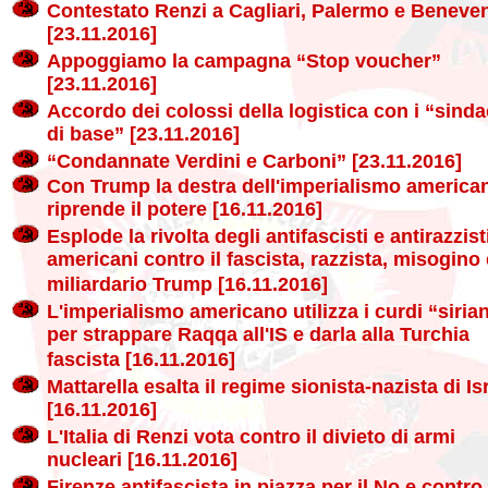
Contestato Renzi a Cagliari, Palermo e Beneve
[23.11.2016]
Appoggiamo la campagna “Stop voucher”
[23.11.2016]
Accordo dei colossi della logistica con i “sinda
di base” [23.11.2016]
“Condannate Verdini e Carboni” [23.11.2016]
Con Trump la destra dell'imperialismo america
riprende il potere [16.11.2016]
Esplode la rivolta degli antifascisti e antirazzist
americani contro il fascista, razzista, misogino 
miliardario Trump [16.11.2016]
L'imperialismo americano utilizza i curdi “sirian
per strappare Raqqa all'IS e darla alla Turchia
fascista [16.11.2016]
Mattarella esalta il regime sionista-nazista di Is
[16.11.2016]
L'Italia di Renzi vota contro il divieto di armi
nucleari [16.11.2016]
Firenze antifascista in piazza per il No e contro