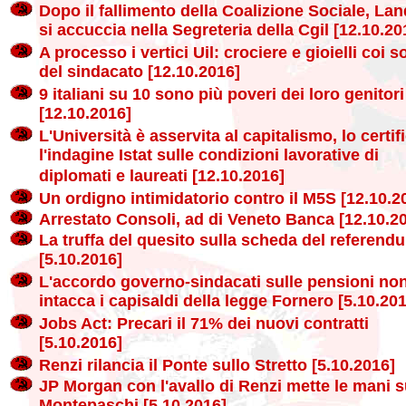
Dopo il fallimento della Coalizione Sociale, Lan
si accuccia nella Segreteria della Cgil [12.10.20
A processo i vertici Uil: crociere e gioielli coi s
del sindacato [12.10.2016]
9 italiani su 10 sono più poveri dei loro genitori
[12.10.2016]
L'Università è asservita al capitalismo, lo certif
l'indagine Istat sulle condizioni lavorative di
diplomati e laureati [12.10.2016]
Un ordigno intimidatorio contro il M5S [12.10.2
Arrestato Consoli, ad di Veneto Banca [12.10.2
La truffa del quesito sulla scheda del referend
[5.10.2016]
L'accordo governo-sindacati sulle pensioni no
intacca i capisaldi della legge Fornero [5.10.20
Jobs Act: Precari il 71% dei nuovi contratti
[5.10.2016]
Renzi rilancia il Ponte sullo Stretto [5.10.2016]
JP Morgan con l'avallo di Renzi mette le mani 