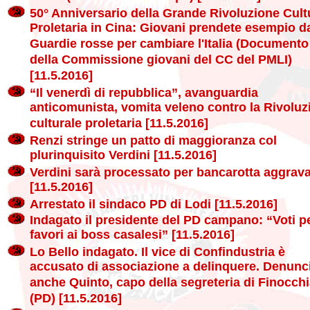
50° Anniversario della Grande Rivoluzione Cult
Proletaria in Cina: Giovani prendete esempio da
Guardie rosse per cambiare l'Italia (Documento
della Commissione giovani del CC del PMLI)
[11.5.2016]
“Il venerdì di repubblica”, avanguardia
anticomunista, vomita veleno contro la Rivoluz
culturale proletaria [11.5.2016]
Renzi stringe un patto di maggioranza col
plurinquisito Verdini [11.5.2016]
Verdini sarà processato per bancarotta aggrav
[11.5.2016]
Arrestato il sindaco PD di Lodi [11.5.2016]
Indagato il presidente del PD campano: “Voti p
favori ai boss casalesi” [11.5.2016]
Lo Bello indagato. Il vice di Confindustria è
accusato di associazione a delinquere. Denunc
anche Quinto, capo della segreteria di Finocch
(PD) [11.5.2016]