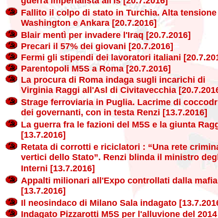
guerra imperialista all'Is [20.7.2016]
Fallito il colpo di stato in Turchia. Alta tensione
Washington e Ankara [20.7.2016]
Blair mentì per invadere l'Iraq [20.7.2016]
Precari il 57% dei giovani [20.7.2016]
Fermi gli stipendi dei lavoratori italiani [20.7.20
Parentopoli M5S a Roma [20.7.2016]
La procura di Roma indaga sugli incarichi di
Virginia Raggi all'Asl di Civitavecchia [20.7.201
Strage ferroviaria in Puglia. Lacrime di coccodr
dei governanti, con in testa Renzi [13.7.2016]
La guerra fra le fazioni del M5S e la giunta Rag
[13.7.2016]
Retata di corrotti e riciclatori : “Una rete crimin
vertici dello Stato”. Renzi blinda il ministro deg
Interni [13.7.2016]
Appalti milionari all'Expo controllati dalla mafia
[13.7.2016]
Il neosindaco di Milano Sala indagato [13.7.201
Indagato Pizzarotti M5S per l'alluvione del 2014