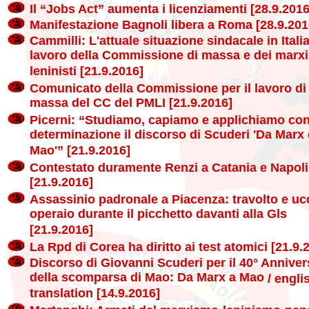
Il “Jobs Act” aumenta i licenziamenti [28.9.2016
Manifestazione Bagnoli libera a Roma [28.9.201
Cammilli: L'attuale situazione sindacale in Italia 
lavoro della Commissione di massa e dei marxis
leninisti [21.9.2016]
Comunicato della Commissione per il lavoro di
massa del CC del PMLI [21.9.2016]
Picerni: “Studiamo, capiamo e applichiamo co
determinazione il discorso di Scuderi 'Da Marx 
Mao'” [21.9.2016]
Contestato duramente Renzi a Catania e Napoli
[21.9.2016]
Assassinio padronale a Piacenza: travolto e uc
operaio durante il picchetto davanti alla Gls
[21.9.2016]
La Rpd di Corea ha diritto ai test atomici [21.9.
Discorso di Giovanni Scuderi per il 40° Anniver
della scomparsa di Mao: Da Marx a Mao
/ engli
translation [14.9.2016]