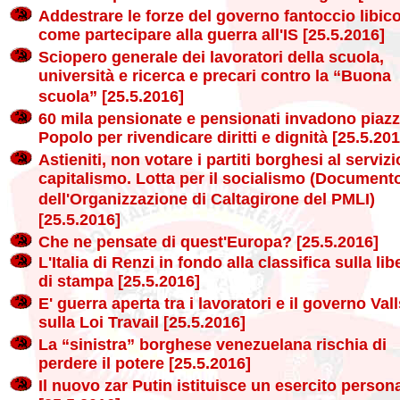
Addestrare le forze del governo fantoccio libic
come partecipare alla guerra all'IS [25.5.2016]
Sciopero generale dei lavoratori della scuola,
università e ricerca e precari contro la “Buona
scuola” [25.5.2016]
60 mila pensionate e pensionati invadono piazz
Popolo per rivendicare diritti e dignità [25.5.201
Astieniti, non votare i partiti borghesi al servizi
capitalismo. Lotta per il socialismo (Document
dell'Organizzazione di Caltagirone del PMLI)
[25.5.2016]
Che ne pensate di quest'Europa? [25.5.2016]
L'Italia di Renzi in fondo alla classifica sulla lib
di stampa [25.5.2016]
E' guerra aperta tra i lavoratori e il governo Val
sulla Loi Travail [25.5.2016]
La “sinistra” borghese venezuelana rischia di
perdere il potere [25.5.2016]
Il nuovo zar Putin istituisce un esercito person