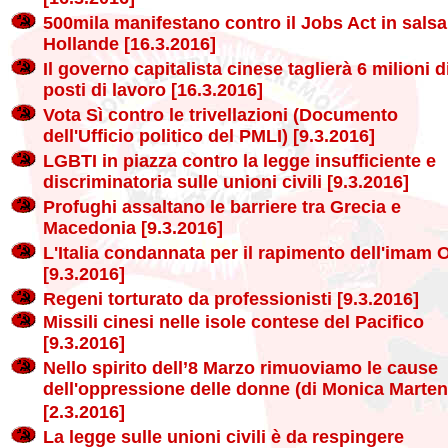
500mila manifestano contro il Jobs Act in salsa
Hollande [16.3.2016]
Il governo capitalista cinese taglierà 6 milioni d
posti di lavoro [16.3.2016]
Vota Sì contro le trivellazioni (Documento
dell'Ufficio politico del PMLI) [9.3.2016]
LGBTI in piazza contro la legge insufficiente e
discriminatoria sulle unioni civili [9.3.2016]
Profughi assaltano le barriere tra Grecia e
Macedonia [9.3.2016]
L'Italia condannata per il rapimento dell'imam
[9.3.2016]
Regeni torturato da professionisti [9.3.2016]
Missili cinesi nelle isole contese del Pacifico
[9.3.2016]
Nello spirito dell’8 Marzo rimuoviamo le cause
dell'oppressione delle donne (di Monica Marte
[2.3.2016]
La legge sulle unioni civili è da respingere