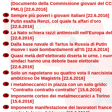
(Documento della Commissione giovani del CC
PMLI) [22.6.2016]
Sempre più poveri i giovani italiani [22.6.2016]
Putin esalta Renzi, col quale fa affari d'oro
[22.6.2016]
La Nato schiera razzi antimissili nell'Europa del
[22.6.2016]
Dalla base navale di Tartus la Russia di Putin
muove i suoi bombardamenti all'IS [22.6.2016]
Quasi metà dell’elettorato diserta le urne. I nuo
sindaci hanno una debole base elettorale
[22.6.2016]
Solo un napoletano su quattro vota il narcisista
ambizioso De Magistris [22.6.2016]
I metalmeccanici in piazza con un solo grido:
"Contratto contratto contratto" [15.6.2016]
Imponente corteo dei metalmeccanici a Torino
[15.6.2016]
Imponente manifestazione dei lavoratori france