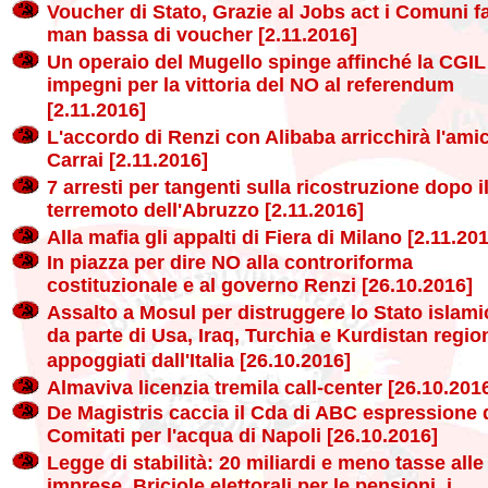
Voucher di Stato, Grazie al Jobs act i Comuni 
man bassa di voucher [2.11.2016]
Un operaio del Mugello spinge affinché la CGIL
impegni per la vittoria del NO al referendum
[2.11.2016]
L'accordo di Renzi con Alibaba arricchirà l'ami
Carrai [2.11.2016]
7 arresti per tangenti sulla ricostruzione dopo i
terremoto dell'Abruzzo [2.11.2016]
Alla mafia gli appalti di Fiera di Milano [2.11.20
In piazza per dire NO alla controriforma
costituzionale e al governo Renzi [26.10.2016]
Assalto a Mosul per distruggere lo Stato islami
da parte di Usa, Iraq, Turchia e Kurdistan regio
appoggiati dall'Italia [26.10.2016]
Almaviva licenzia tremila call-center [26.10.201
De Magistris caccia il Cda di ABC espressione 
Comitati per l'acqua di Napoli [26.10.2016]
Legge di stabilità: 20 miliardi e meno tasse alle
imprese. Briciole elettorali per le pensioni, i