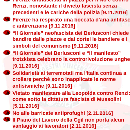
Renzi, nonostante il divieto fascista senza
precedenti e le cariche della polizia [9.11.2016]
Firenze ha respirato una boccata d'aria antifasc
e antirenziana [9.11.2016]
“Il Giornale” neofascista dei Berlusconi chiede
bandire dalle piazze e dai cortei le bandiere e i
simboli del comunismo [9.11.2016]
“Il Giornale” dei Berlusconi e “il manifesto”
trotzkista celebrano la controrivoluzione ungh
[9.11.2016]
Solidarietà ai terremotati ma l'Italia continua a
crollare perché sono inapplicate le norme
antisismiche [9.11.2016]
Vietato manifestare alla Leopolda contro Renzi
come sotto la dittatura fascista di Mussolini
[5.11.2016]
No alle barricate antiprofughi [2.11.2016]
Il Piano del Lavoro della Cgil non porta alcun
vantaggio ai lavoratori [2.11.2016]