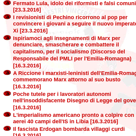
Fermato Lula, idolo dei riformisti e falsi comuni
[23.3.2016]
I revisionisti di Pechino ricorrono al pop per
convincere i giovani a seguire il nuovo imperat
Xi [23.3.2016]
Ispiriamoci agli insegnamenti di Marx per
denunciare, smascherare e combattere il
capitalismo, per il socialismo (Discorso del
Responsabile del PMLI per l'Emilia-Romagna)
[16.3.2016]
A Riccione i marxisti-leninisti dell'Emilia-Rom
commemorano Marx attorno al suo busto
[16.3.2016]
Poche tutele per i lavoratori autonomi
nell'insoddisfacente Disegno di Legge del gov
[16.3.2016]
L'imperialismo americano pronto a colpire con 
aerei 40 campi dell'IS in Libia [16.3.2016]
Il fascista Erdogan bombarda villaggi curdi
[16.3.2016]