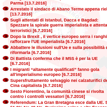
Parma [13.7.2016]
Arrestato il sindaco di Abano Terme appena rie
[13.7.2016]
Sugli attentati di Istanbul, Dacca e Bagdad:
Spezzare la spirale guerra imperialista e attenta
terroristici [6.7.2016]
Dopo la Brexit , il vertice europeo serra i rangh
rafforzare l'UE imperialista [6.7.2016]
Abbattere le illusioni sull'Ue e sulla possibilità 
riformarla [6.7.2016]
Di Battista conferma che il M5S è per la UE
[6.7.2016]
I migranti “altamente qualificati” fanno gola
all'imperialismo europeo [6.7.2016]
Supersfruttamento selvaggio nei calzaturifici de
Cina capitalista [6.7.2016]
Sesto Fiorentino, la comunità cinese si rivolta
contro i controlli vessatori [6.7.2016]
Referendum: La Gran Bretagna esce dalla UE. 