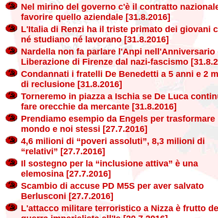
Nel mirino del governo c'è il contratto nazional
favorire quello aziendale [31.8.2016]
L'Italia di Renzi ha il triste primato dei giovani 
né studiano né lavorano [31.8.2016]
Nardella non fa parlare l'Anpi nell'Anniversario 
Liberazione di Firenze dal nazi-fascismo [31.8.
Condannati i fratelli De Benedetti a 5 anni e 2 
di reclusione [31.8.2016]
Torneremo in piazza a Ischia se De Luca contin
fare orecchie da mercante [31.8.2016]
Prendiamo esempio da Engels per trasformare i
mondo e noi stessi [27.7.2016]
4,6 milioni di “poveri assoluti”, 8,3 milioni di
“relativi” [27.7.2016]
Il sostegno per la “inclusione attiva” è una
elemosina [27.7.2016]
Scambio di accuse PD M5S per aver salvato
Berlusconi [27.7.2016]
L'attacco militare terroristico a Nizza è frutto de